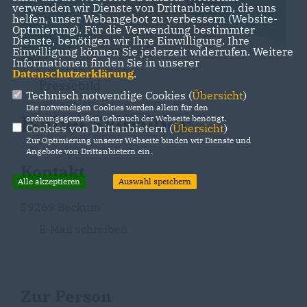
verwenden wir Dienste von Drittanbietern, die uns
helfen, unser Webangebot zu verbessern (Website-
Optmierung). Für die Verwendung bestimmter
Dienste, benötigen wir Ihre Einwilligung. Ihre
Einwilligung können Sie jederzeit widerrufen. Weitere
Informationen finden Sie in unserer
Datenschutzerklärung
.
Pressebild
Technisch notwendige Cookies (
Übersicht
)
Die notwendigen Cookies werden allein für den
Isabel Schröder
ordnungsgemäßen Gebrauch der Webseite benötigt.
Cookies von Drittanbietern (
Übersicht
)
Zur Optimierung unserer Webseite binden wir Dienste und
Angebote von Drittanbietern ein.
Kontakt
Alle akzeptieren
Auswahl speichern
59269 Beckum
E-Mail schreiben
Zur Person