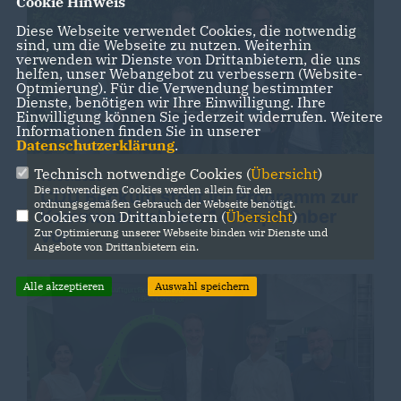
Cookie Hinweis
Diese Webseite verwendet Cookies, die notwendig
sind, um die Webseite zu nutzen. Weiterhin
verwenden wir Dienste von Drittanbietern, die uns
helfen, unser Webangebot zu verbessern (Website-
Optmierung). Für die Verwendung bestimmter
Dienste, benötigen wir Ihre Einwilligung. Ihre
Einwilligung können Sie jederzeit widerrufen. Weitere
Informationen finden Sie in unserer
Datenschutzerklärung
.
Technisch notwendige Cookies (
Übersicht
)
10.08.2025
Die notwendigen Cookies werden allein für den
CDU Beckum stellt ihr Programm zur
ordnungsgemäßen Gebrauch der Webseite benötigt.
Kommunalwahl am 14. September
Cookies von Drittanbietern (
Übersicht
)
Zur Optimierung unserer Webseite binden wir Dienste und
vor
Angebote von Drittanbietern ein.
Alle akzeptieren
Auswahl speichern