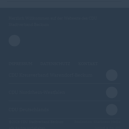
Herzlich Willkommen auf der Webseite des CDU
Stadtverband Beckum
IMPRESSUM
DATENSCHUTZ
KONTAKT
CDU Kreisverband Warendorf-Beckum
CDU Nordrhein-Westfalen
CDU Deutschlands
@2026 CDU Stadtverband Beckum
Realisation: Sharkness Media
Alle Rechte vorbehalten.
GmbH & Co. KG