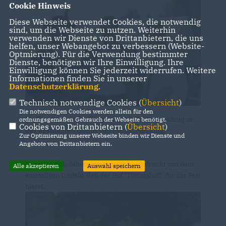
Cookie Hinweis
Diese Webseite verwendet Cookies, die notwendig
sind, um die Webseite zu nutzen. Weiterhin
verwenden wir Dienste von Drittanbietern, die uns
helfen, unser Webangebot zu verbessern (Website-
Optmierung). Für die Verwendung bestimmter
Dienste, benötigen wir Ihre Einwilligung. Ihre
Einwilligung können Sie jederzeit widerrufen. Weitere
Informationen finden Sie in unserer
Datenschutzerklärung
.
Technisch notwendige Cookies (
Übersicht
)
Die notwendigen Cookies werden allein für den
Dr, Strothmann im Gespräch mit Schützenkönig in
ordnungsgemäßen Gebrauch der Webseite benötigt.
Cookies von Drittanbietern (
Übersicht
)
der gesitlichen Obhut von Probst Mecking
Zur Optimierung unserer Webseite binden wir Dienste und
Angebote von Drittanbietern ein.
Er zeigte sich dabei einmal mehr beeindruckt von dem
Alle akzeptieren
Auswahl speichern
einmaligen Umfeld, den der Hof "Tüttinghoff" für das Fest
bietet.