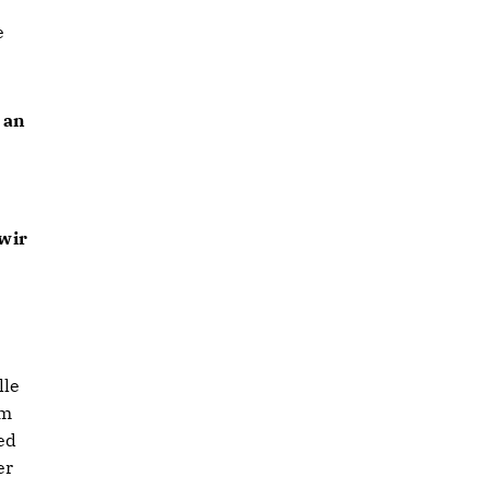
e
 an
 wir
s
lle
im
ed
er