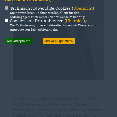
Technisch notwendige Cookies (
Übersicht
)
Die notwendigen Cookies werden allein für den
ordnungsgemäßen Gebrauch der Webseite benötigt.
Cookies von Drittanbietern (
Übersicht
)
Zur Optimierung unserer Webseite binden wir Dienste und
Angebote von Drittanbietern ein.
Alle akzeptieren
Auswahl speichern
Das Industriegebiet Grüner Weg ist bis zu 86 % voll;
Mark I in Neubeckum ist es bereits. Das neue
Industriegebiet an der Autobahn bietet noch vielen
Ansiedlern eine verkehrsgünstige Lage. Mit den