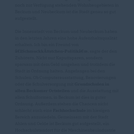
noch zur Verfügung stehenden Wohnbaugebieten in
Beckum und Neubeckum ist die Stadt genau so gut
aufgestellt.
Die Innenstadt von Beckum und Neubeckum haben
in den letzten Jahren eine hohe Aufenthaltsqualität
erhalten. Ich bin ein Freund von
žSchmuckkÃ¤stchen-Politikâ€œ
, sagte der den
Zuhörern. Nicht nur Kaputtsparen, sondern
sparsam mit dem Geld umgehen und trotzdem die
Stadt in Ordnung halten. Angefangen bei den
Schulen. Ob Computerausstattung, Renovierungen
oder die Schulversorgung mit
Grundschulen in
allen Beckumer Ortsteilen
und die Ausstattung mit
allen Schulformen, in Beckum ist dies in guter
Ordnung. Außerdem stehen die Chancen nicht
schlecht auch eine
Fachhochschule
im hiesigen
Bereich anzusiedeln. Gemeinsam mit der Stadt
Ahlen und Oelde ist Beckum gut aufgestellt, ein
Hochschulstandort für die Maschinenbauindustrie