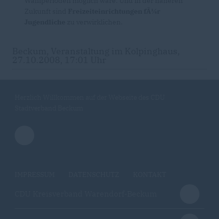
Wahlperioden möglich wäre. Und in der näheren
Zukunft sind
Freizeiteinrichtungen fÃ¼r
Jugendliche
zu verwirklichen.
Beckum, Veranstaltung im Kolpinghaus,
27.10.2008, 17:01 Uhr
Herzlich Willkommen auf der Webseite des CDU
Stadtverband Beckum
IMPRESSUM
DATENSCHUTZ
KONTAKT
CDU Kreisverband Warendorf-Beckum