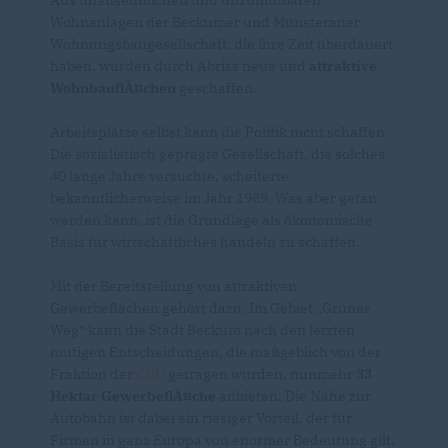
Wohnanlagen der Beckumer und Münsteraner
Wohnungsbaugesellschaft, die ihre Zeit überdauert
haben, wurden durch Abriss neue und
attraktive
WohnbauflÃ¤chen
geschaffen.
Arbeitsplätze selbst kann die Politik nicht schaffen.
Die sozialistisch geprägte Gesellschaft, die solches
40 lange Jahre versuchte, scheiterte
bekanntlicherweise im Jahr 1989. Was aber getan
werden kann, ist die Grundlage als ökonomische
Basis für wirtschaftliches handeln zu schaffen.
Mit der Bereitstellung von attraktiven
Gewerbeflächen gehört dazu. Im Gebiet „Grüner
Weg“ kann die Stadt Beckum nach den letzten
mutigen Entscheidungen, die maßgeblich von der
Fraktion der
CDU
getragen wurden, nunmehr
33
Hektar GewerbeflÃ¤che
anbieten. Die Nähe zur
Autobahn ist dabei ein riesiger Vorteil, der für
Firmen in ganz Europa von enormer Bedeutung gilt.