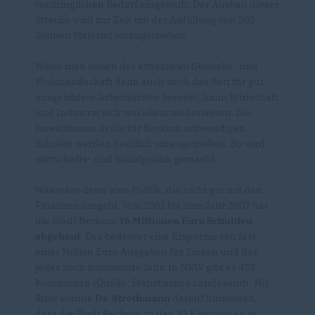
vordringlichen Bedarf eingestuft. Der Ausbau dieser
Strecke wird zur Zeit mit der Anfüllung von 200
Tonnen Material vorangetrieben.
Wenn man neben der attraktiven Gewerbe- und
Wohnlandschaft dann auch noch das Bett für gut
ausgebildete Arbeitskräfte bereitet, kann Wirtschaft
und Industrie sich von allein niederlassen. Die
Investitionen in die für Beckum notwendigen
Schulen werden deutlich vorangetrieben. So wird
wirtschafts- und Sozialpolitik gemacht.
Was wäre denn eine Politik, die nicht gut mit den
Finanzen umgeht. Von 2001 bis zum Jahr 2007 hat
die Stadt Beckum
16 Millionen Euro Schulden
abgebaut
. Das bedeutet eine Ersparnis von fast
einer Million Euro Ausgaben für Zinsen und das
jedes noch kommende Jahr. In NRW gibt es 432
Kommunen (Quelle: Statistisches Landesamt). Mit
Stolz konnte
Dr. Strothmann
darauf hinweisen,
dass die Stadt Beckum zu den 43 Kommunen in