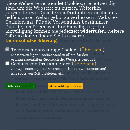
Diese Webseite verwendet Cookies, die notwendig
sind, um die Webseite zu nutzen. Weiterhin
Wo wäre die Stadt Beckum geblieben, wenn man
verwenden wir Dienste von Drittanbietern, die uns
nicht mutige Entscheidungen am
Beckumer Osttor
helfen, unser Webangebot zu verbessern (Website-
Optmierung). Für die Verwendung bestimmter
getroffen hätte. Vermutlich ständen jetzt noch
Dienste, benötigen wir Ihre Einwilligung. Ihre
Ruinen einer mit Altlasten behaftete Tankstelle,
Einwilligung können Sie jederzeit widerrufen. Weitere
abgebrochener Gebäude, eine chaotische
Informationen finden Sie in unserer
Datenschutzerklärung
.
Verkehrsführung und ohne einen EDEKA-Laden da.
Technisch notwendige Cookies (
Übersicht
)
Die Sanierung der Sportstätten, Bau von Straßen
Die notwendigen Cookies werden allein für den
ordnungsgemäßen Gebrauch der Webseite benötigt.
und Radwegen und die Investitionen in die Schulen
Cookies von Drittanbietern (
Übersicht
)
oder die Stadtentwicklung im Bereich von
Zur Optimierung unserer Webseite binden wir Dienste und
Wohnbau- und Gewerbe- und Freizeitflächen wird
Angebote von Drittanbietern ein.
ebenso vorangetrieben. Die Stadt Beckum hat sich
auf die Fahnen geschrieben, eine
Alle akzeptieren
Auswahl speichern
fahrradfreundliche Stadt zu werden. An vielen
Stellen wird man das in Beckum sehen können. Zu
dem vorhandenen Werse-Radwanderweg wird eine
neue Radwegeroute, entlang einer ausgewählten
Zementroute“ kommen.
Aus unansehnlichen und unzumutbaren