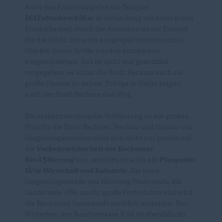
Auch das Freizeitangebot am Beispiel
žTuttenbrockâ€œ
in Verbindung mit einer guten
Erreichbarkeit durch die Autobahn ist ein Trumpf
für die Stadt, der auch ausgespielt werden muss.
Objekte dieser Größe werden europaweit
ausgeschrieben. Das ist nicht nur gesetzlich
vorgegeben, es ist für die Stadt Beckum auch als
große Chance zu sehen. Erfolge in Oelde zeigen
auch der Stadt Beckum den Weg.
Die verkehrstechnische Verbindung ist ein großes
Plus für die Stadt Beckum. Neubau und Umbau von
Umgehungsstraßen wirkt sich nicht nur positiv auf
die
Verkehrssicherheit der Beckumer
BevÃ¶lkerung
aus, sondern ist auch ein
Pluspunkt
fÃ¼r Wirtschaft und Industrie
. Die neue
Umgehungsstraße aus Richtung Wadersloh, die
Landstraße 586, macht große Fortschritte und wird
die Beckumer Innenstadt merklich entlasten. Der
Weiterbau der Bundestrasse B 58 ist ebenfalls im