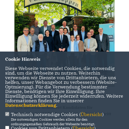
Cookie Hinweis
Diese Webseite verwendet Cookies, die notwendig
sind, um die Webseite zu nutzen. Weiterhin
verwenden wir Dienste von Drittanbietern, die uns
helfen, unser Webangebot zu verbessern (Website-
Optmierung). Für die Verwendung bestimmter
Dienste, benötigen wir Ihre Einwilligung. Ihre
Einwilligung können Sie jederzeit widerrufen. Weitere
Informationen finden Sie in unserer
Datenschutzerklärung
.
CDU Beckum nominiert Kandidaten für
Kommunalwahl 2025 – Nicolas van Kevelaer tritt
Technisch notwendige Cookies (
Übersicht
)
Die notwendigen Cookies werden allein für den
als Bürgermeisterkandidat an
ordnungsgemäßen Gebrauch der Webseite benötigt.
Cookies von Drittanbietern (
Übersicht
)