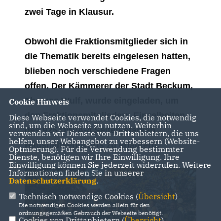
zwei Tage in Klausur.
Obwohl die Fraktionsmitglieder sich in
die Thematik bereits eingelesen hatten,
blieben noch verschiedene Fragen
offen. Der Kämmerer der Stadt Beckum,
Thomas Wulf, wurde eingeladen, um
Cookie Hinweis
den Fraktionsmitgliedern Einzelheiten
Diese Webseite verwendet Cookies, die notwendig
sind, um die Webseite zu nutzen. Weiterhin
des 925 DIN/A-4 Seiten-starken
verwenden wir Dienste von Drittanbietern, die uns
helfen, unser Webangebot zu verbessern (Website-
Haushaltsentwurfs zu erläutern.
Optmierung). Für die Verwendung bestimmter
Dienste, benötigen wir Ihre Einwilligung. Ihre
Einwilligung können Sie jederzeit widerrufen. Weitere
Informationen finden Sie in unserer
Datenschutzerklärung
.
Technisch notwendige Cookies (
Übersicht
)
Die notwendigen Cookies werden allein für den
ordnungsgemäßen Gebrauch der Webseite benötigt.
Cookies von Drittanbietern (
Übersicht
)