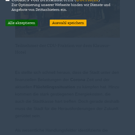
Zur Optimierung unserer Webseite binden wir Dienste und
Angebote von Drittanbietern ein.
Alle akzeptieren
Auswahl speichern
Teilnehmer der CDU-Fraktion vor dem Klausur-
Hotel
Es stellte sich schnell heraus, dass die Stadt unter den
finanziellen Belastungen der
Corona
Zeit und der
aktuellen
Flüchtlingssituation
zu kämpfen hat. Hinzu
kommen die stark gestiegenen Energiekosten, die
auch die Stadtkasse hart treffen. Doch gerade deshalb
muss die Stadt für die Herausforderungen der Zukunft
gerüstet sein.
Als wesentliche Handlungsfelder identifizierte die