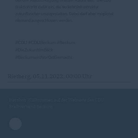
bei der Klausurtagung breiten Raum ein.
Die CDU
Fraktion tritt dafür ein, die Verkehrsinfrastruktur
zukunftssicher umzugestalten. Dabei darf aber möglichst
niemand ausgeschlossen werden.
#CDU #CDUBeckum #Beckum
#DieZukunftImBlick
#BeckumwirdVorOrtGemacht
Rietberg, 05.11.2022, 00:00 Uhr
Herzlich Willkommen auf der Webseite des CDU
Stadtverband Beckum