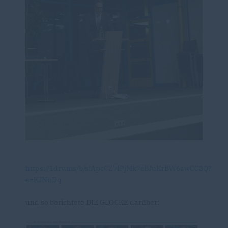
https://1drv.ms/b/s!ApcCZ7IPjMk7cBJuKrBW6awCC3Q?
e=KJNuDq
und so berichtete DIE GLOCKE darüber: