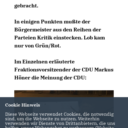
gebracht.
In einigen Punkten mußte der
Bürgermeister aus den Reihen der
Parteien Kritik einstecken. Lob kam
nur von Grün/Rot.
Im Einzelnen erläuterte
Fraktionsvorsitzender der CDU Markus
Höner die Meinung der CDU:
Cookie Hinweis
Diese Webseite verwendet Cookies, die notwendig
sind, um die Webseite zu nutzen. Weiterhin
verwenden wir Dienste von Drittanbietern, die uns
helfen, unser Webangebot zu verbessern (Website-