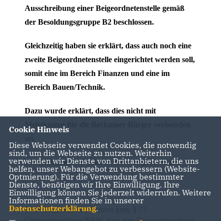
Ausschreibung einer Beigeordnetenstelle gemäß
der Besoldungsgruppe B2 beschlossen.
Gleichzeitig haben sie erklärt, dass auch noch eine
zweite Beigeordnetenstelle eingerichtet werden soll,
somit eine im Bereich Finanzen und eine im
Bereich Bauen/Technik.
Dazu wurde erklärt, dass dies nicht mit
Mehrkosten für die Beckumer Bürger verbunden
Cookie Hinweis
sei.
Diese Webseite verwendet Cookies, die notwendig
sind, um die Webseite zu nutzen. Weiterhin
verwenden wir Dienste von Drittanbietern, die uns
Die Beckumer CDU lehnt dies kategorisch ab.
helfen, unser Webangebot zu verbessern (Website-
Optmierung). Für die Verwendung bestimmter
Dienste, benötigen wir Ihre Einwilligung. Ihre
Einwilligung können Sie jederzeit widerrufen. Weitere
Informationen finden Sie in unserer
Datenschutzerklärung
.
1.
Zwei Beigeordnete bedeuten gem. § 73
Gemeindeordnung NRW, dass eine Dezernentenebene