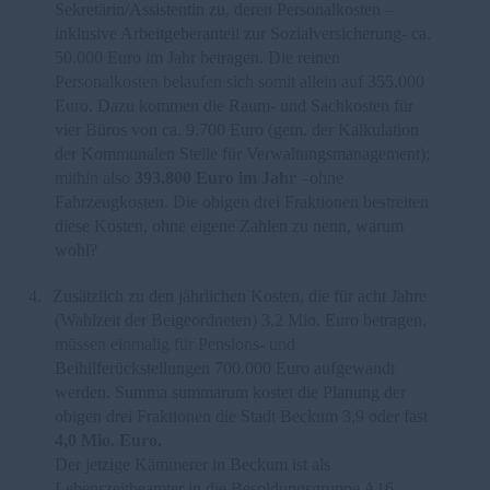
Sekretärin/Assistentin zu, deren Personalkosten –
inklusive Arbeitgeberanteil zur Sozialversicherung- ca.
50.000 Euro im Jahr betragen. Die reinen
Personalkosten belaufen sich somit allein auf 355.000
Euro. Dazu kommen die Raum- und Sachkosten für
vier Büros von ca. 9.700 Euro (gem. der Kalkulation
der Kommunalen Stelle für Verwaltungsmanagement);
mithin also
393.800 Euro im Jahr
–ohne
Fahrzeugkosten. Die obigen drei Fraktionen bestreiten
diese Kosten, ohne eigene Zahlen zu nenn, warum
wohl?
4.
Zusätzlich zu den jährlichen Kosten, die für acht Jahre
(Wahlzeit der Beigeordneten) 3,2 Mio. Euro betragen,
müssen einmalig für Pensions- und
Beihilferückstellungen 700.000 Euro aufgewandt
werden. Summa summarum kostet die Planung der
obigen drei Fraktionen die Stadt Beckum 3,9 oder fast
4,0 Mio. Euro.
Der jetzige Kämmerer in Beckum ist als
Lebenszeitbeamter in die Besoldungsgruppe A16