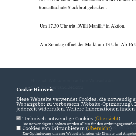
Roncallischule Stockbrot gebacken.
Um 17.30 Uhr tritt „Willi Manilli“ in Aktion.
Am Sonntag öffnet der Markt um 13 Uhr. Ab 16 U
Herzlich Willkommen auf der Webseite des
CDU Stadtverband Beckum
Cookie Hinweis
Diese Webseite verwendet Cookies, die notwendig si
Webangebot zu verbessern (Website-Optmierung). Fü
jederzeit widerrufen. Weitere Informationen finden
Technisch notwendige Cookies (
Übersicht
)
Die notwendigen Cookies werden allein für den ordnungsgemäßen 
IMPRESSUM
DATENSCHUTZ
KONTAKT
Cookies von Drittanbietern (
Übersicht
)
Zur Optimierung unserer Webseite binden wir Dienste und Angebot