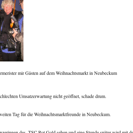
germerister mir Gästen auf dem Weihnachtsmarkt in Neubeckum
schlechten Umsatzerwartung nicht geöffnet, schade drum.
zweiten Tag für die Weihnachtsmarktfreunde in Neubeckum.
nzerinnen des TSC Rot Gold sehen und eine Stunde später wird mit d