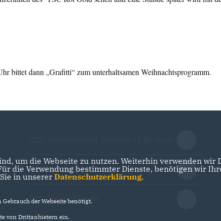
hr bittet dann „Grafitti“ zum unterhaltsamen Weihnachtsprogramm.
CDU Kreisverband Warendorf-Beckum
nd, um die Webseite zu nutzen. Weiterhin verwenden wir Di
r die Verwendung bestimmter Dienste, benötigen wir Ihre 
CDU Nordrhein-Westfalen
 Sie in unserer
Datenschutzerklärung
.
CDU Deutschlands
Gebrauch der Webseite benötigt.
e von Drittanbietern ein.