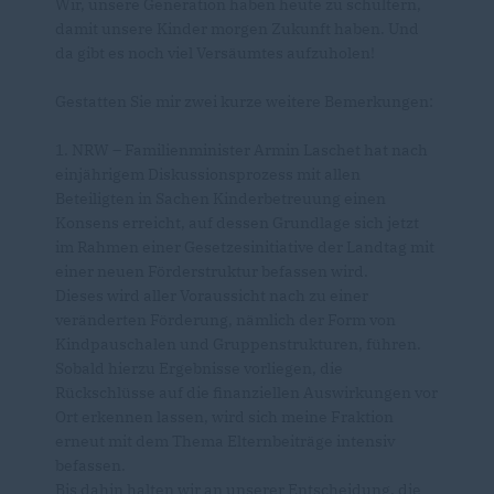
Wir, unsere Generation haben heute zu schultern,
damit unsere Kinder morgen Zukunft haben. Und
da gibt es noch viel Versäumtes aufzuholen!
Gestatten Sie mir zwei kurze weitere Bemerkungen:
1. NRW – Familienminister Armin Laschet hat nach
einjährigem Diskussionsprozess mit allen
Beteiligten in Sachen Kinderbetreuung einen
Konsens erreicht, auf dessen Grundlage sich jetzt
im Rahmen einer Gesetzesinitiative der Landtag mit
einer neuen Förderstruktur befassen wird.
Dieses wird aller Voraussicht nach zu einer
veränderten Förderung, nämlich der Form von
Kindpauschalen und Gruppenstrukturen, führen.
Sobald hierzu Ergebnisse vorliegen, die
Rückschlüsse auf die finanziellen Auswirkungen vor
Ort erkennen lassen, wird sich meine Fraktion
erneut mit dem Thema Elternbeiträge intensiv
befassen.
Bis dahin halten wir an unserer Entscheidung, die