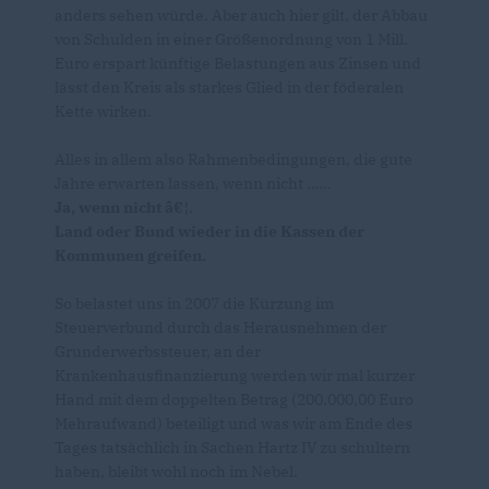
anders sehen würde. Aber auch hier gilt, der Abbau
von Schulden in einer Größenordnung von 1 Mill.
Euro erspart künftige Belastungen aus Zinsen und
lässt den Kreis als starkes Glied in der föderalen
Kette wirken.
Alles in allem also Rahmenbedingungen, die gute
Jahre erwarten lassen, wenn nicht
Ja, wenn nicht â€¦.
Land oder Bund wieder in die Kassen der
Kommunen greifen.
So belastet uns in 2007 die Kürzung im
Steuerverbund durch das Herausnehmen der
Grunderwerbssteuer, an der
Krankenhausfinanzierung werden wir mal kurzer
Hand mit dem doppelten Betrag (200.000,00 Euro
Mehraufwand) beteiligt und was wir am Ende des
Tages tatsächlich in Sachen Hartz IV zu schultern
haben, bleibt wohl noch im Nebel.