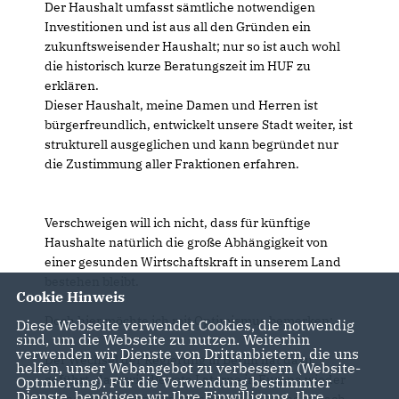
Der Haushalt umfasst sämtliche notwendigen
Investitionen und ist aus all den Gründen ein
zukunftsweisender Haushalt; nur so ist auch wohl
die historisch kurze Beratungszeit im HUF zu
erklären.
Dieser Haushalt, meine Damen und Herren ist
bürgerfreundlich, entwickelt unsere Stadt weiter, ist
strukturell ausgeglichen und kann begründet nur
die Zustimmung aller Fraktionen erfahren.
Verschweigen will ich nicht, dass für künftige
Haushalte natürlich die große Abhängigkeit von
einer gesunden Wirtschaftskraft in unserem Land
bestehen bleibt.
Cookie Hinweis
Doch hier möchte ich mit Optimismus bemerken:
Diese Webseite verwendet Cookies, die notwendig
sind, um die Webseite zu nutzen. Weiterhin
verwenden wir Dienste von Drittanbietern, die uns
Der Wechsel der Regierung in Berlin hat dazu
helfen, unser Webangebot zu verbessern (Website-
geführt, dass wir die rote Laterne in Europa wieder
Optmierung). Für die Verwendung bestimmter
Dienste, benötigen wir Ihre Einwilligung. Ihre
abgegeben haben und zum ersten Mal wieder nach