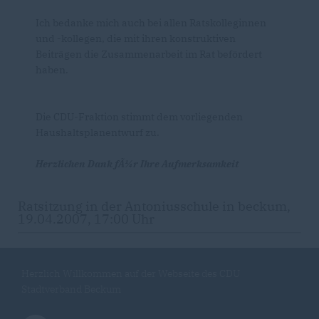
Ich bedanke mich auch bei allen Ratskolleginnen
und -kollegen, die mit ihren konstruktiven
Beiträgen die Zusammenarbeit im Rat befördert
haben.
Die CDU-Fraktion stimmt dem vorliegenden
Haushaltsplanentwurf zu.
Herzlichen Dank fÃ¼r Ihre Aufmerksamkeit
Ratsitzung in der Antoniusschule in beckum,
19.04.2007, 17:00 Uhr
Herzlich Willkommen auf der Webseite des CDU
Stadtverband Beckum