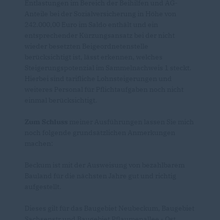
Entlastungen im Bereich der Beihilfen und AG-
Anteile bei der Sozialversicherung in Höhe von
242.000,00 Euro im Saldo enthält und ein
entsprechender Kürzungsansatz bei der nicht
wieder besetzten Beigeordnetenstelle
berücksichtigt ist, lässt erkennen, welches
Steigerungspotenzial im Sammelnachweis 1 steckt.
Hierbei sind tarifliche Lohnsteigerungen und
weiteres Personal für Pflichtaufgaben noch nicht
einmal berücksichtigt.
Zum Schluss
meiner Ausführungen lassen Sie mich
noch folgende grundsätzlichen Anmerkungen
machen:
Beckum ist mit der Ausweisung von bezahlbarem
Bauland für die nächsten Jahre gut und richtig
aufgestellt.
Dieses gilt für das Baugebiet Neubeckum, Baugebiet
Sachsenstr und Baugebiet Pflaumenallee - Ost.