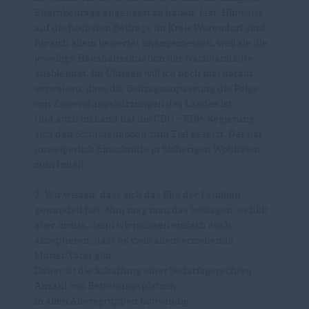
Elternbeiträge angepasst zu haben, fest. Hinweise
auf die höchsten Beiträge im Kreis Warendorf sind
für sich allein bewertet unangemessen, weil sie die
jeweilige Haushaltssituation der Nachbarstädte
ausblendet. Im Übrigen will ich noch mal darauf
verweisen, dass die Beitragsanpassung die Folge
von Zuwendungskürzungen des Landes ist.
Und auch im Land hat die CDU – FDP-Regierung
sich den Schuldenabbau zum Ziel gesetzt. Der hat
unweigerlich Einschnitte in bisherigen Wohltaten
zum Inhalt.
2. Wir wissen, dass sich das Bild der Familien
gewandelt hat. Nun mag man das beklagen, es hilft
aber nichts, denn wir müssen einfach auch
akzeptieren, dass es viele allein erziehende
Mütter/Väter gibt.
Daher ist die Schaffung einer bedarfsgerechten
Anzahl von Betreuungsplätzen
in allen Altersgruppen notwendig.