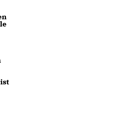
en
le
m
ist