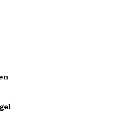
.
g
en
gel