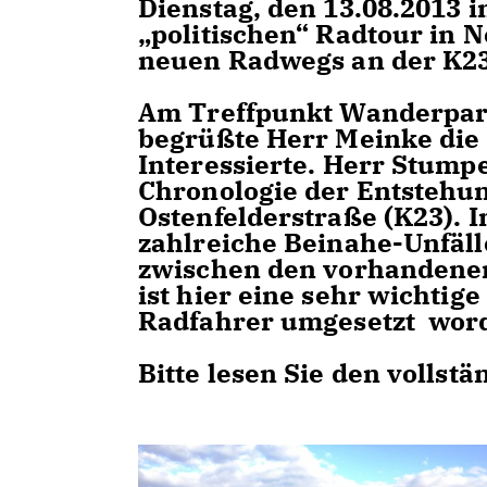
Dienstag, den 13.08.2013 i
politischen“ Radtour in 
neuen Radwegs an der K23
Am Treffpunkt Wanderpark
begrüßte Herr Meinke die
Interessierte. Herr Stumpe
Chronologie der Entstehu
Ostenfelderstraße (K23). I
zahlreiche Beinahe-Unfäll
zwischen den vorhanden
ist hier eine sehr wichti
Radfahrer umgesetzt wor
Bitte lesen Sie den vollst