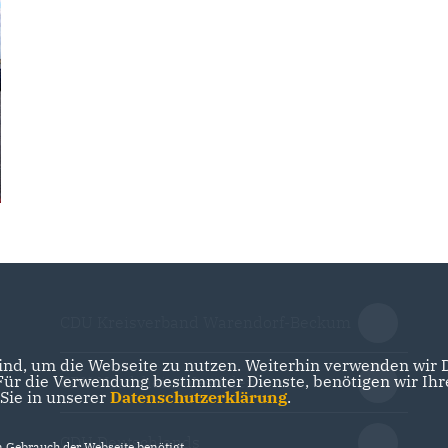
CDU Kreisverband Warendorf-Beckum
nd, um die Webseite zu nutzen. Weiterhin verwenden wir Di
r die Verwendung bestimmter Dienste, benötigen wir Ihre 
CDU Nordrhein-Westfalen
 Sie in unserer
Datenschutzerklärung
.
CDU Deutschlands
Gebrauch der Webseite benötigt.