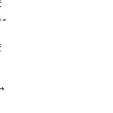
ng
e
 der
g
s
uch