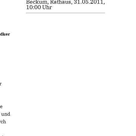
Beckum, Rathaus, 31.05.2011,
10:00 Uhr
ndker
r
le
 und
rch