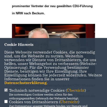
prominenter Vertreter der neu gewählten CDU-Führung
in NRW nach Beckum.
Cookie Hinweis
Diese Webseite verwendet Cookies, die notwendig
sind, um die Webseite zu nutzen. Weiterhin
verwenden wir Dienste von Drittanbietern, die uns
helfen, unser Webangebot zu verbessern (Website-
Optmierung). Für die Verwendung bestimmter
Dienste, benötigen wir Ihre Einwilligung. Ihre
Einwilligung können Sie jederzeit widerrufen. Weitere
Informationen finden Sie in unserer
Datenschutzerklärung
.
Anlässlich des Neujahrsempfangs der CDU-Münster
Technisch notwendige Cookies (
Übersicht
)
freute sich Martin Mütherich über die Zusage von
Die notwendigen Cookies werden allein für den
CDU-Landesparteichef Norbert Röttgen , Beckum im
ordnungsgemäßen Gebrauch der Webseite benötigt.
2. Quartal 2011 zu besuchen
Cookies von Drittanbietern (
Übersicht
)
Zur Optimierung unserer Webseite binden wir Dienste und