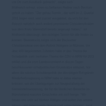
vor Ort zum Ausdruck gebracht", zeigte sich
Mütherich erfreut, einen so brillanten Redner nach Beckum
geholt zu haben. "Der genau Termin , der wohl im 2. Quartal
2011 liegen wird, wird zurzeit ausgelotet, da sich für den
Besuch natürlich auch andere prominente Christdemokraten
aus dem Kreis Warendorf bereits angesagt haben," ist
Mütherich überzeugt, den richtigen Termin für alle finden zu
können. Beeindruckt zeigte sich der Beckumer
Christdemokrat von dem Auftritt Röttgens in Münster. Vor
über 400 begeisterten Zuhörern habe er das Thema der
Schulpolitik zum zentralen Thema der CDU in NRW für 2011
erklärt und die vom Landesvorstand in diesen Tagen
beschlossenen schulpolitischen Grundsätze erläutert. Vor
allem die ruinöse Schuldenpolitik der derzeitigen Rot-grünen
Minderheitsregierung in NRW habe er dabei ebenso
kritisiert, wie die Überlegungen zur Neugestaltung der
Gemeindefinanzierung, die für die ländlichen Bereiche im
Münsterland massive Einschnitte mit sich bringe. "Wir
freuen uns sehr auf Norbert Röttgen und wollen ihm unsere
lebens- und liebenswerte Heimatstadt näher bringen", zeigt