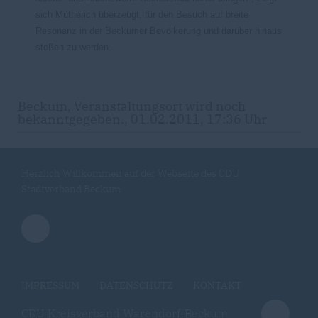
sich Mütherich überzeugt, für den Besuch auf breite
Resonanz in der Beckumer Bevölkerung und darüber hinaus
stoßen zu werden.
Beckum, Veranstaltungsort wird noch
bekanntgegeben., 01.02.2011, 17:36 Uhr
Herzlich Willkommen auf der Webseite des CDU
Stadtverband Beckum
IMPRESSUM
DATENSCHUTZ
KONTAKT
CDU Kreisverband Warendorf-Beckum