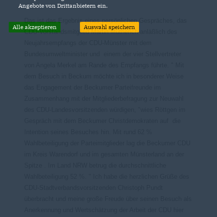
Angebote von Drittanbietern ein.
Das ist das Ergebnis eines persönlichen Gespräches, das
Alle akzeptieren
Auswahl speichern
CDU-Vorstandsmitglied Martin Mütherich anläßlich des
Neujahrsempfangs der CDU-Münster mit dem
Bundesumweltminister und einem der vier Stellvertreter
von Angela Merkel am Rande des Empfangs führte. " Mit
dem Besuch in Beckum möchte ich in besonderer Weise
das Engagement der Beckumer Parteifreunde im
Zusammenhang mit der Mitgliederbefragung zur Neuwahl
des CDU-Landesvorsitzenden würdigen, "wies Röttgen im
Gespräch mit dem Beckumer Christdemokraten auf die
Intention seines Besuches hin. Mit rund 62 %
Wahlbeteiligung der Parteimitglieder lag die Beckumer CDU
im Kreis Warendorf und im gesamten Münsterland an der
Spitze . Im Land NRW betrug die durchschnittliche
Wahlbeteiligung 52 %. " Ich habe die herzlichen Grüße des
CDU-Stadtverbandsvorsitzenden Christoph Pundt
überbracht und meine große Freude über seinen Besuch als
Anerkennung und Wertschätzung der Arbeit der CDU hier