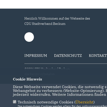
Herzlich Willkommen auf der Webseite des
CDU Stadtverband Beckum
IMPRESSUM
DATENSCHUTZ
KONTAKT
@2026 CDU Stadtverband Beckum
Alle Rechte vorbehalten.
Cookie Hinweis
Diese Webseite verwendet Cookies, die notwendig si
Webangebot zu verbessern (Website-Optmierung). Fü
jederzeit widerrufen. Weitere Informationen finden
Technisch notwendige Cookies (
Übersicht
)
Die notwendigen Cookies werden allein für den ordnungsgemäßen 